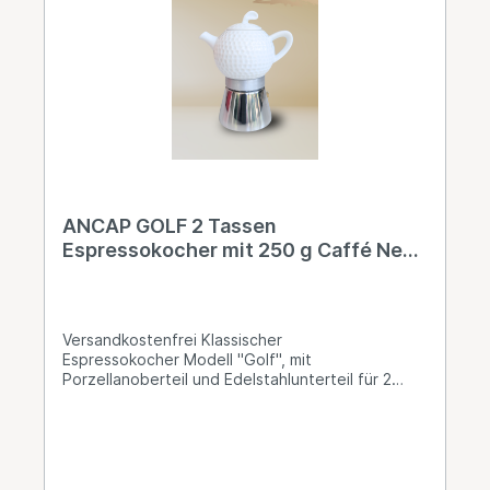
den Espressokocher passend gemahlen sind
unsere Sorten: • Caffè New York Mokka Art.Nr.
NY1000 derzeit als Gratiszugabe• Caffè New
York Rari Gusto Soave Art.Nr. NY803G• Caffè
New York Rari Aroma Comlpeto Art.Nr. NY 803A•
Caffè New York BIO Art.Nr. NY804BIO Info: Auch
andere Artikel aus dem Hause Ancap sind auf
Anfrage erhältlich, setzen Sie sich bei Bedarf mit
uns in Verbindung!
ANCAP GOLF 2 Tassen
Espressokocher mit 250 g Caffé New
York Mokka NY1000
Versandkostenfrei Klassischer
Espressokocher Modell "Golf", mit
Porzellanoberteil und Edelstahlunterteil für 2
Tassen. Ancap, der führende Hersteller für
Hotelporzellan in Italien, produziert auch
ausschliesslich in Italien. Mit dieser
Zubereitungsmöglichkeit sind Sie unabhängig von
Strom. Das Edelstahlunterteil bis maximal