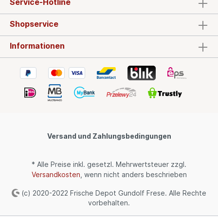
Service-Hotline
(Cappucchino) Für den Espressokocher passend
gemahlen sind unsere Sorten: • Caffè New York
Mokka Art.Nr. NY1000 zur Zeit als
Shopservice
Gratiszugabe• Caffè New York Rari Gusto Soave
Art.Nr. NY803G• Caffè New York Rari Aroma
Informationen
Comlpeto Art.Nr. NY 803A• Caffè New York BIO
Art.Nr. NY804BIO Info: Auch andere Artikel aus
dem Hause Ancap sind auf Anfrage erhältlich,
setzen Sie sich bei Bedarf mit uns in Verbindung!
Versand und Zahlungsbedingungen
* Alle Preise inkl. gesetzl. Mehrwertsteuer zzgl.
Versandkosten
, wenn nicht anders beschrieben
(c) 2020-2022 Frische Depot Gundolf Frese. Alle Rechte
vorbehalten.