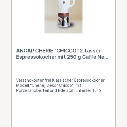
Art.Nr. NY803G• Caffè New York Rari Aroma
Comlpeto Art.Nr. NY 803A• Caffè New York BIO
Art.Nr. NY804BIO Info: Auch andere Artikel aus
dem Hause Ancap sind auf Anfrage erhältlich,
setzen Sie sich bei Bedarf mit uns in Verbindung!
ANCAP CHERIE "CHICCO" 2 Tassen
Espressokocher mit 250 g Caffé New
York Mokka NY1000
Versandkostenfrei Klassischer Espressokocher
Modell "Cherie, Dekor Chicco", mit
Porzellanoberteil und Edelstahlunterteil für 2
Tassen. Ancap, der führende Hersteller für
Hotelporzellan in Italien, produziert auch
ausschliesslich in Italien. Mit dieser
Zubereitungsmöglichkeit sind Sie unabhängig von
Strom. Das Edelstahlunterteil bis maximal
Unterkante Expansionsventil mit Wasser füllen, in
das Kaffeesieb gemahlenes Kaffeepulver für