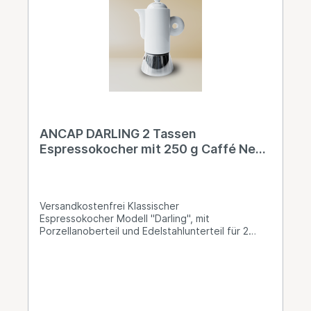
York Rari Aroma Comlpeto Art.Nr. NY 803A• Caffè
New York BIO Art.Nr. NY804BIO Info: Auch andere
Artikel aus dem Hause Ancap sind auf Anfrage
erhältlich, setzen Sie sich bei Bedarf mit uns in
Verbindung! Hersteller gemäß GPSR
Ancap srl, Via Libia 1,
37066 Sommacampagna (VR), Italien,
https://www.ancap.it
ANCAP DARLING 2 Tassen
Espressokocher mit 250 g Caffé New
York Mokka NY1000
Versandkostenfrei Klassischer
Espressokocher Modell "Darling", mit
Porzellanoberteil und Edelstahlunterteil für 2
Tassen. Ancap, der führende Hersteller für
Hotelporzellan in Italien, produziert auch
ausschliesslich in Italien. Mit dieser
Zubereitungsmöglichkeit sind Sie unabhängig von
Strom. Das Edelstahlunterteil bis maximal
Unterkante Expansionsventil mit Wasser füllen, in