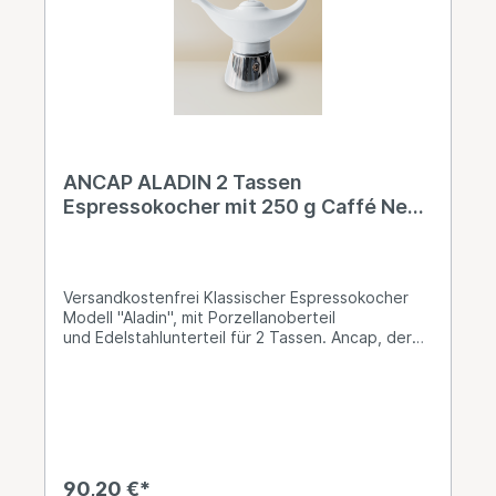
York Rari Gusto Soave Art.Nr. NY803G• Caffè
New York Rari Aroma Comlpeto Art.Nr. NY 803A•
Caffè New York BIO Art.Nr. NY804BIOInfo: Auch
andere Artikel aus dem Hause Ancap sind auf
Anfrage erhältlich, setzen Sie sich bei Bedarf mit
uns in Verbindung!
ANCAP ALADIN 2 Tassen
Espressokocher mit 250 g Caffé New
York Mokka NY1000
Versandkostenfrei Klassischer Espressokocher
Modell "Aladin", mit Porzellanoberteil
und Edelstahlunterteil für 2 Tassen. Ancap, der
führende Hersteller für Hotelporzellan in
Italien, produziert auch ausschliesslich in Italien.
Mit dieser Zubereitungsmöglichkeit sind Sie
unabhängig von Strom. Das Edelstahlunterteil bis
maximal Unterkante Expansionsventil mit Wasser
füllen, in das Kaffeesieb gemahlenes
Kaffeepulver für Mokkakännchen lose bis maximal
90,20 €*